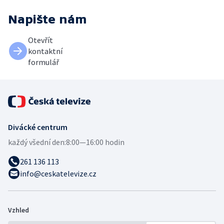
Napište nám
Otevřít
kontaktní
formulář
Divácké centrum
každý všední den:
8:00—16:00 hodin
261 136 113
info@ceskatelevize.cz
Vzhled