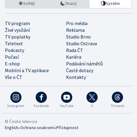
Světlý
Tmavý
Systém
TV program
Pro média
Živé vysílání
Reklama
TV poplatky
Studio Brno
Teletext
Studio Ostrava
Podcasty
Rada ČT
Počasí
Kariéra
E-shop
Podávání námětů
Mobilní a TV aplikace
Časté dotazy
Vše o ČT
Kontakty
Instagram
Facebook
YouTube
X
Threads
© Česká televize
•
•
English
Ochrana soukromí
Přístupnost