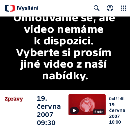
Omlouváme se, ale 
Close
Search
video nemáme 
k dispozici. 
Vyberte si prosím 
jiné video z naší 
nabídky.
19.
Další díl
19.
června
června
6 min
2007
2007
09:30
10:00