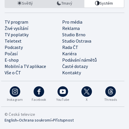
Světlý
Tmavý
Systém
TV program
Pro média
Živé vysílání
Reklama
TV poplatky
Studio Brno
Teletext
Studio Ostrava
Podcasty
Rada ČT
Počasí
Kariéra
E-shop
Podávání námětů
Mobilní a TV aplikace
Časté dotazy
Vše o ČT
Kontakty
Instagram
Facebook
YouTube
X
Threads
© Česká televize
•
•
English
Ochrana soukromí
Přístupnost