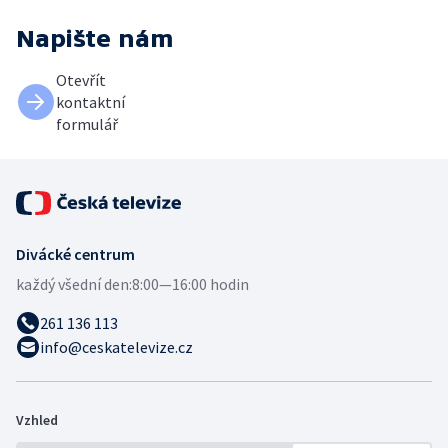
Napište nám
Otevřít
kontaktní
formulář
Divácké centrum
každý všední den:
8:00—16:00 hodin
261 136 113
info@ceskatelevize.cz
Vzhled