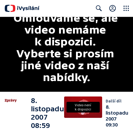
Omlouváme se, ale 
Close
Search
video nemáme 
k dispozici. 
Vyberte si prosím 
jiné video z naší 
nabídky.
8.
Další díl
Video není
8.
listopadu
k dispozici
listopadu
2007
2007
08:59
09:30