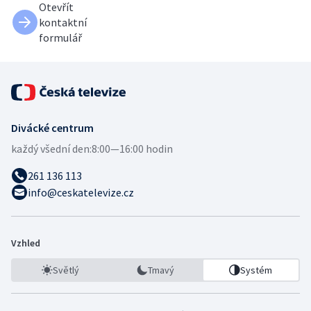
Otevřít
kontaktní
formulář
Divácké centrum
každý všední den:
8:00—16:00 hodin
261 136 113
info@ceskatelevize.cz
Vzhled
Světlý
Tmavý
Systém