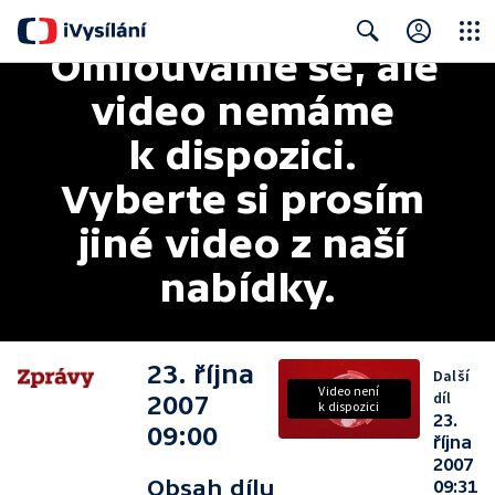
Omlouváme se, ale 
Close
Search
video nemáme 
k dispozici. 
Vyberte si prosím 
jiné video z naší 
nabídky.
23. října
Další
Video není
díl
2007
k dispozici
23.
09:00
října
2007
Obsah dílu
09:31