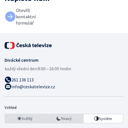
Otevřít
kontaktní
formulář
Divácké centrum
každý všední den:
8:00—16:00 hodin
261 136 113
info@ceskatelevize.cz
Vzhled
Světlý
Tmavý
Systém