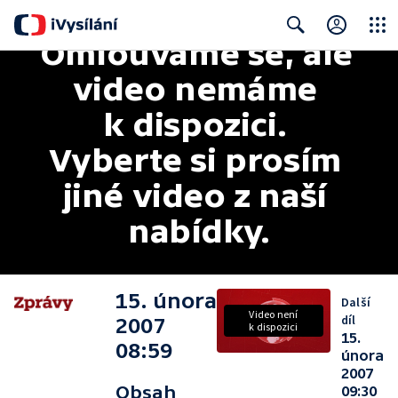
Omlouváme se, ale 
Close
Search
video nemáme 
k dispozici. 
Vyberte si prosím 
jiné video z naší 
nabídky.
15. února
Další
Video není
díl
2007
k dispozici
15.
08:59
února
2007
Obsah
09:30