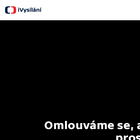
Omlouváme se, al
pros