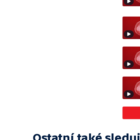
Ostatní také sleduj