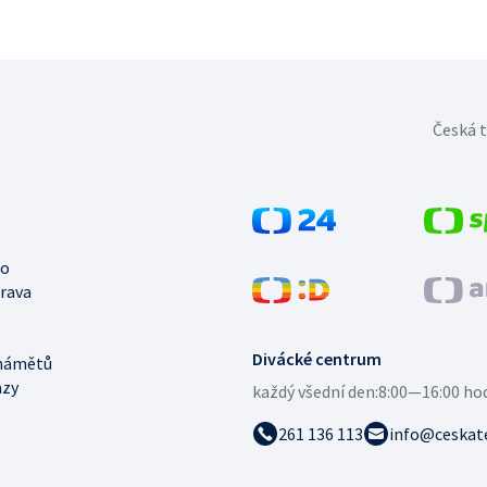
Česká t
no
trava
Divácké centrum
námětů
azy
každý všední den:
8:00—16:00 ho
261 136 113
info@ceskate