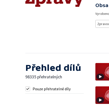
Obsa
Vyroben
Zpravod
Přehled dílů
98335 přehratelných
Pouze přehratelné díly