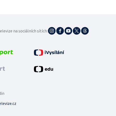
elevize na sociálních sítích:
din
levize.cz