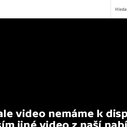
e video nemáme k dispoz
ím jiné video z naší nab