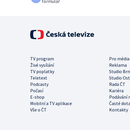
formulář
TV program
Pro média
Živé vysílání
Reklama
TV poplatky
Studio Br
Teletext
Studio Os
Podcasty
Rada ČT
Počasí
Kariéra
E-shop
Podávání 
Mobilní a TV aplikace
Časté dot
Vše o ČT
Kontakty