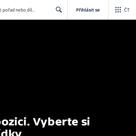
Přihlásit se
ČT
Search
ici. Vyberte si 
ídky.