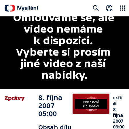
Omlouváme se, ale 
Close
Search
video nemáme 
k dispozici. 
Vyberte si prosím 
jiné video z naší 
nabídky.
8. října
Další
Video není
díl
2007
k dispozici
8.
05:00
října
2007
Obsah dílu
09:00