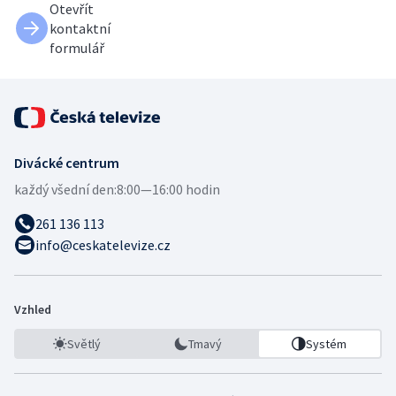
Otevřít
kontaktní
formulář
Divácké centrum
každý všední den:
8:00—16:00 hodin
261 136 113
info@ceskatelevize.cz
Vzhled
Světlý
Tmavý
Systém