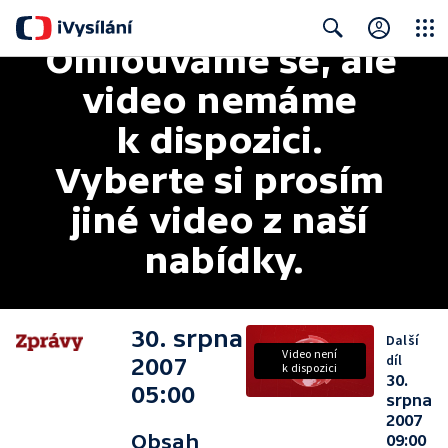
Omlouváme se, ale 
Close
Search
video nemáme 
k dispozici. 
Vyberte si prosím 
jiné video z naší 
nabídky.
30. srpna
Další
Video není
díl
2007
k dispozici
30.
05:00
srpna
2007
Obsah
09:00