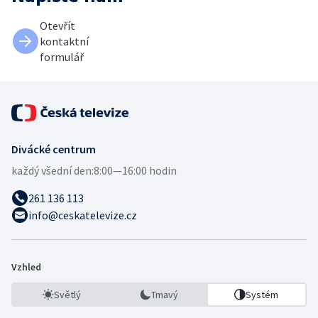
Otevřít
kontaktní
formulář
Divácké centrum
každý všední den:
8:00—16:00 hodin
261 136 113
info@ceskatelevize.cz
Vzhled
Světlý
Tmavý
Systém