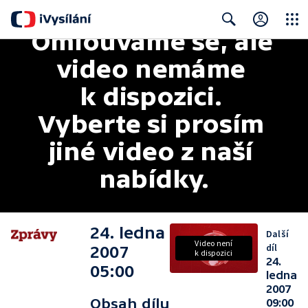
Omlouváme se, ale 
Close
Search
video nemáme 
k dispozici. 
Vyberte si prosím 
jiné video z naší 
nabídky.
24. ledna
Další
Video není
díl
2007
k dispozici
24.
05:00
ledna
2007
Obsah dílu
09:00