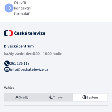
Otevřít
kontaktní
formulář
Divácké centrum
každý všední den:
8:00—16:00 hodin
261 136 113
info@ceskatelevize.cz
Vzhled
Světlý
Tmavý
Systém