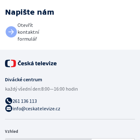
Napište nám
Otevřít
kontaktní
formulář
Divácké centrum
každý všední den:
8:00—16:00 hodin
261 136 113
info@ceskatelevize.cz
Vzhled