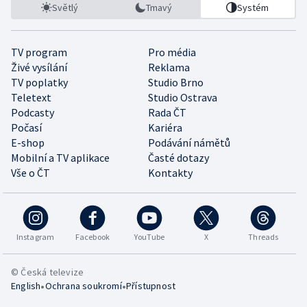
Světlý
Tmavý
Systém
TV program
Pro média
Živé vysílání
Reklama
TV poplatky
Studio Brno
Teletext
Studio Ostrava
Podcasty
Rada ČT
Počasí
Kariéra
E-shop
Podávání námětů
Mobilní a TV aplikace
Časté dotazy
Vše o ČT
Kontakty
Instagram
Facebook
YouTube
X
Threads
© Česká televize
•
•
English
Ochrana soukromí
Přístupnost