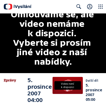
Omlouváme se, ale 
Close
Search
video nemáme 
k dispozici. 
Vyberte si prosím 
jiné video z naší 
nabídky.
5.
Další díl
Video není
5.
prosince
k dispozici
prosince
2007
2007
04:00
05:00