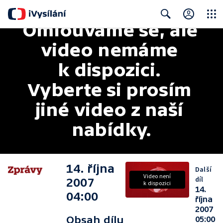
Omlouváme se, ale 
Close
Search
video nemáme 
k dispozici. 
Vyberte si prosím 
jiné video z naší 
nabídky.
14. října
Další
Video není
díl
2007
k dispozici
14.
04:00
října
2007
Obsah dílu
05:00