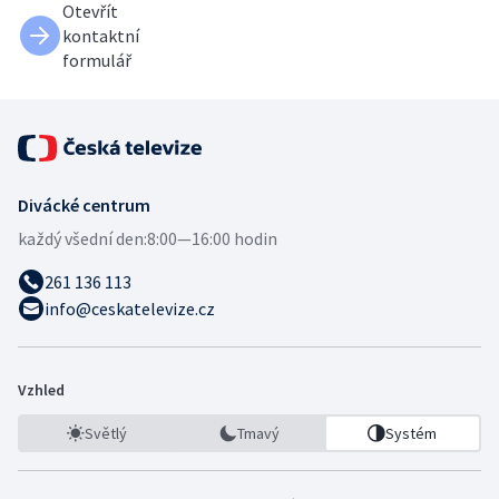
Otevřít
kontaktní
formulář
Divácké centrum
každý všední den:
8:00—16:00 hodin
261 136 113
info@ceskatelevize.cz
Vzhled
Světlý
Tmavý
Systém