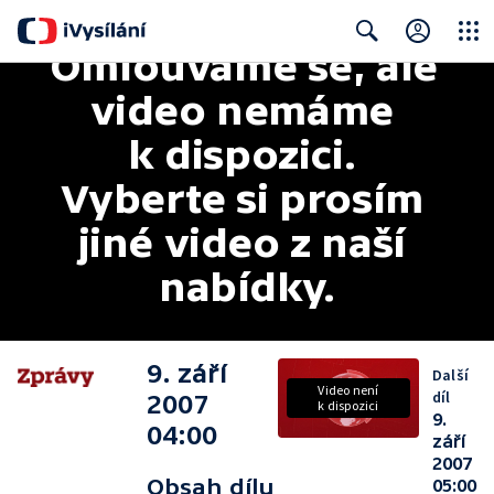
Omlouváme se, ale 
Close
Search
video nemáme 
k dispozici. 
Vyberte si prosím 
jiné video z naší 
nabídky.
9. září
Další
Video není
díl
2007
k dispozici
9.
04:00
září
2007
Obsah dílu
05:00