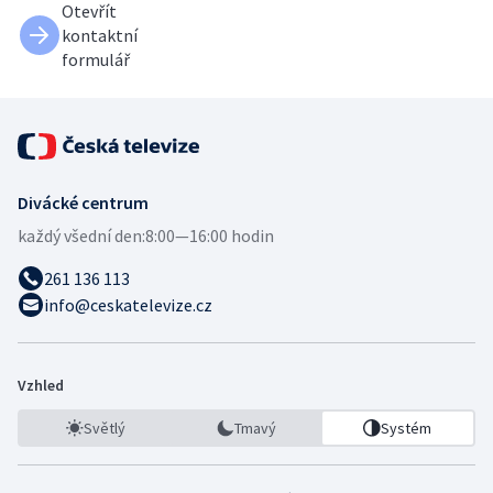
Otevřít
kontaktní
formulář
Divácké centrum
každý všední den:
8:00—16:00 hodin
261 136 113
info@ceskatelevize.cz
Vzhled
Světlý
Tmavý
Systém