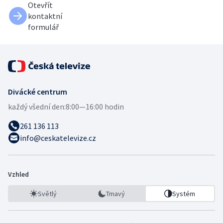
Otevřít
kontaktní
formulář
Divácké centrum
každý všední den:
8:00—16:00 hodin
261 136 113
info@ceskatelevize.cz
Vzhled
Světlý
Tmavý
Systém