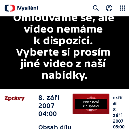
Omlouváme se, ale 
Close
Search
video nemáme 
k dispozici. 
Vyberte si prosím 
jiné video z naší 
nabídky.
8. září
Další
Video není
díl
2007
k dispozici
8.
04:00
září
2007
Obsah dílu
05:00