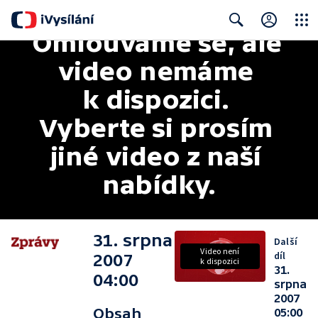
Omlouváme se, ale 
Close
Search
video nemáme 
k dispozici. 
Vyberte si prosím 
jiné video z naší 
nabídky.
31. srpna
Další
Video není
díl
2007
k dispozici
31.
04:00
srpna
2007
Obsah
05:00