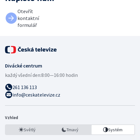
Otevřít
kontaktní
formulář
Divácké centrum
každý všední den:
8:00—16:00 hodin
261 136 113
info@ceskatelevize.cz
Vzhled
Světlý
Tmavý
Systém