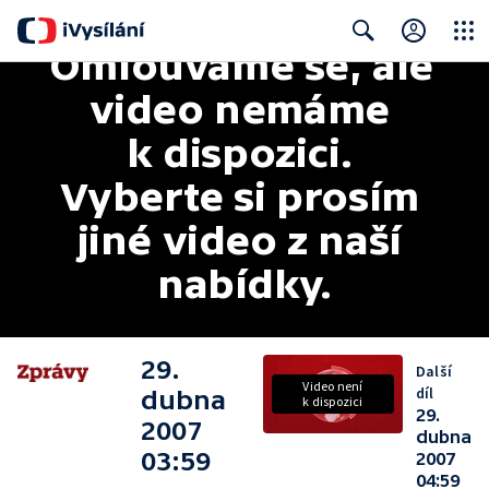
Omlouváme se, ale 
Close
Search
video nemáme 
k dispozici. 
Vyberte si prosím 
jiné video z naší 
nabídky.
29.
Další
Video není
díl
dubna
k dispozici
29.
2007
dubna
03:59
2007
04:59