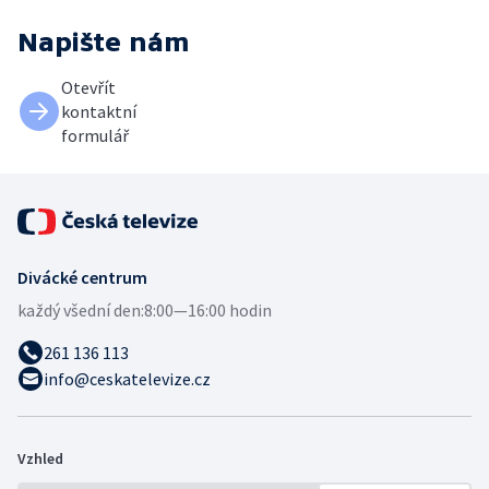
Napište nám
Otevřít
kontaktní
formulář
Divácké centrum
každý všední den:
8:00—16:00 hodin
261 136 113
info@ceskatelevize.cz
Vzhled