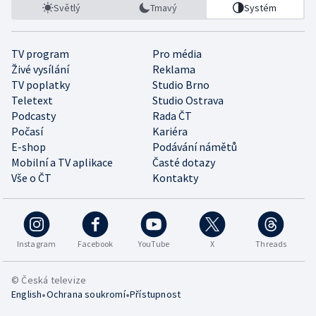
Světlý
Tmavý
Systém
TV program
Pro média
Živé vysílání
Reklama
TV poplatky
Studio Brno
Teletext
Studio Ostrava
Podcasty
Rada ČT
Počasí
Kariéra
E-shop
Podávání námětů
Mobilní a TV aplikace
Časté dotazy
Vše o ČT
Kontakty
Instagram
Facebook
YouTube
X
Threads
© Česká televize
•
•
English
Ochrana soukromí
Přístupnost