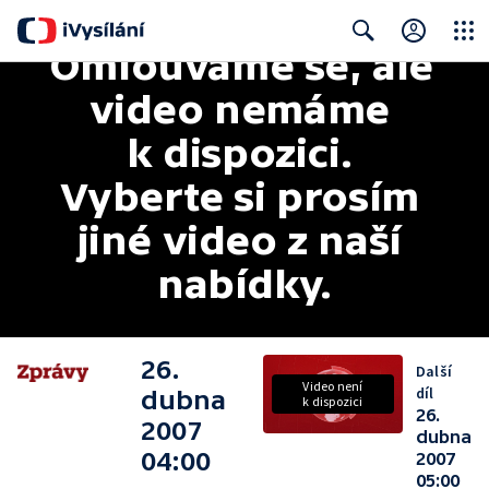
Omlouváme se, ale 
Close
Search
video nemáme 
k dispozici. 
Vyberte si prosím 
jiné video z naší 
nabídky.
26.
Další
Video není
díl
dubna
k dispozici
26.
2007
dubna
04:00
2007
05:00