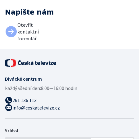
Napište nám
Otevřít
kontaktní
formulář
Divácké centrum
každý všední den:
8:00—16:00 hodin
261 136 113
info@ceskatelevize.cz
Vzhled