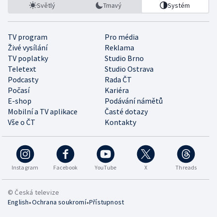
Světlý
Tmavý
Systém
TV program
Pro média
Živé vysílání
Reklama
TV poplatky
Studio Brno
Teletext
Studio Ostrava
Podcasty
Rada ČT
Počasí
Kariéra
E-shop
Podávání námětů
Mobilní a TV aplikace
Časté dotazy
Vše o ČT
Kontakty
Instagram
Facebook
YouTube
X
Threads
© Česká televize
•
•
English
Ochrana soukromí
Přístupnost