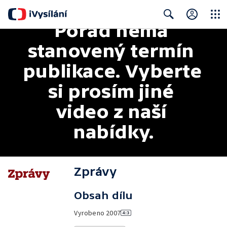
Pořad nemá 
Close
Search
stanovený termín 
publikace. Vyberte 
si prosím jiné 
video z naší 
nabídky.
Zprávy
Obsah dílu
Vyrobeno
2007