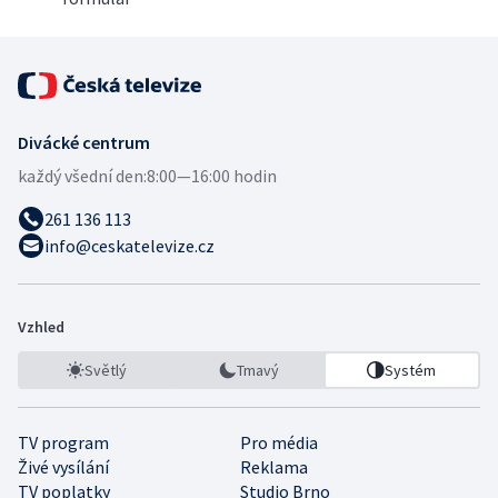
Divácké centrum
každý všední den:
8:00—16:00 hodin
261 136 113
info@ceskatelevize.cz
Vzhled
Světlý
Tmavý
Systém
TV program
Pro média
Živé vysílání
Reklama
TV poplatky
Studio Brno