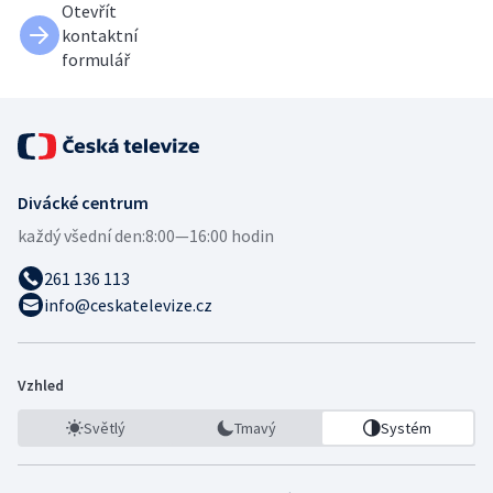
Otevřít
kontaktní
formulář
Divácké centrum
každý všední den:
8:00—16:00 hodin
261 136 113
info@ceskatelevize.cz
Vzhled
Světlý
Tmavý
Systém