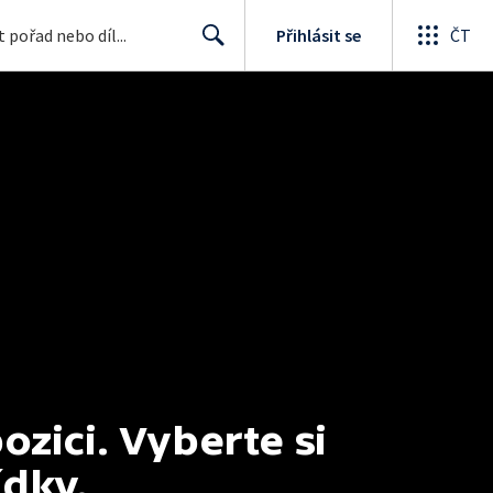
Přihlásit se
ČT
Search
ici. Vyberte si 
ídky.