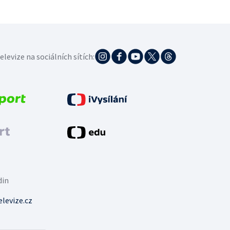
elevize na sociálních sítích:
din
levize.cz