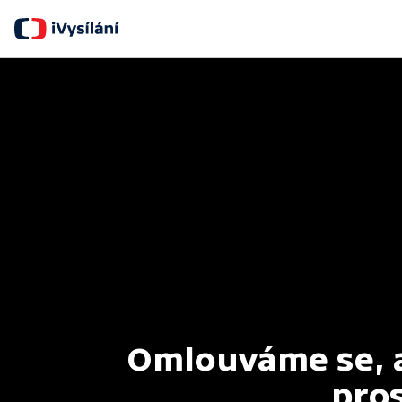
Omlouváme se, al
pros