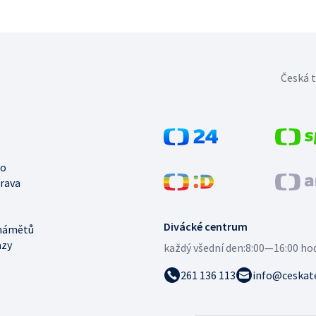
Česká t
no
trava
Divácké centrum
námětů
azy
každý všední den:
8:00—16:00 ho
261 136 113
info@ceskate