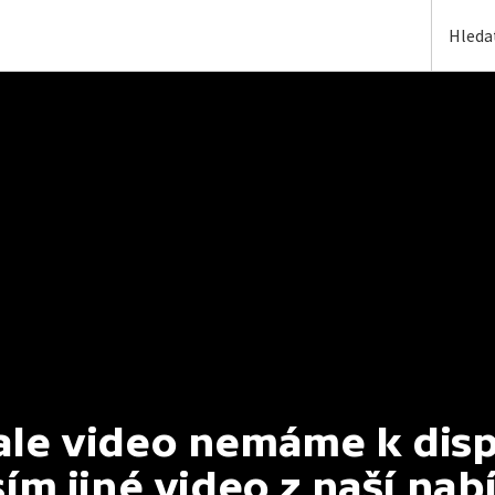
e video nemáme k dispoz
ím jiné video z naší nab