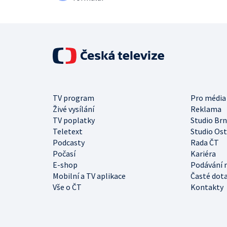
TV program
Pro média
Živé vysílání
Reklama
TV poplatky
Studio Br
Teletext
Studio Os
Podcasty
Rada ČT
Počasí
Kariéra
E-shop
Podávání 
Mobilní a TV aplikace
Časté dot
Vše o ČT
Kontakty