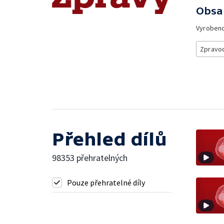
Obsa
Vyroben
Zpravod
Přehled dílů
98353 přehratelných
Pouze přehratelné díly