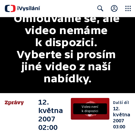
Omlouváme se, ale 
Close
Search
video nemáme 
k dispozici. 
Vyberte si prosím 
jiné video z naší 
nabídky.
12.
Další díl
Video není
12.
května
k dispozici
května
2007
2007
02:00
03:00