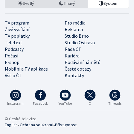
Světlý
Tmavý
Systém
TV program
Pro média
Živé vysílání
Reklama
TV poplatky
Studio Brno
Teletext
Studio Ostrava
Podcasty
Rada ČT
Počasí
Kariéra
E-shop
Podávání námětů
Mobilní a TV aplikace
Časté dotazy
Vše o ČT
Kontakty
Instagram
Facebook
YouTube
X
Threads
© Česká televize
•
•
English
Ochrana soukromí
Přístupnost