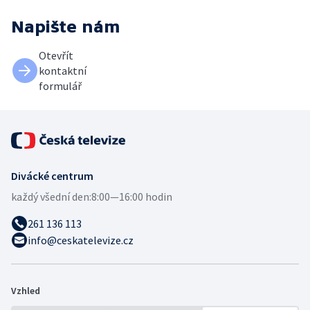
Napište nám
Otevřít
kontaktní
formulář
Divácké centrum
každý všední den:
8:00—16:00 hodin
261 136 113
info@ceskatelevize.cz
Vzhled