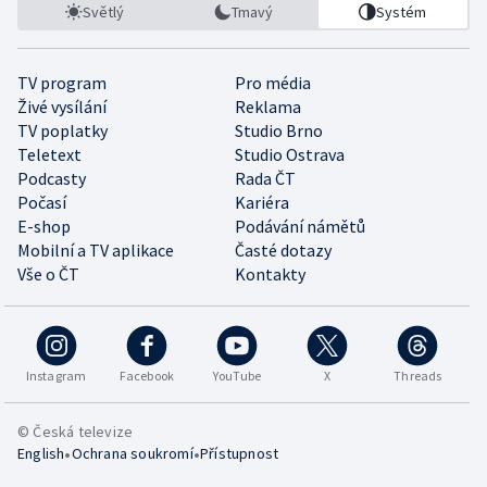
Světlý
Tmavý
Systém
TV program
Pro média
Živé vysílání
Reklama
TV poplatky
Studio Brno
Teletext
Studio Ostrava
Podcasty
Rada ČT
Počasí
Kariéra
E-shop
Podávání námětů
Mobilní a TV aplikace
Časté dotazy
Vše o ČT
Kontakty
Instagram
Facebook
YouTube
X
Threads
© Česká televize
•
•
English
Ochrana soukromí
Přístupnost