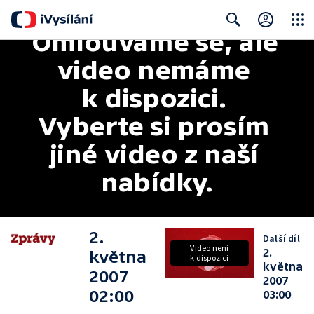
Omlouváme se, ale 
Close
Search
video nemáme 
k dispozici. 
Vyberte si prosím 
jiné video z naší 
nabídky.
2.
Další díl
Video není
2.
května
k dispozici
května
2007
2007
02:00
03:00