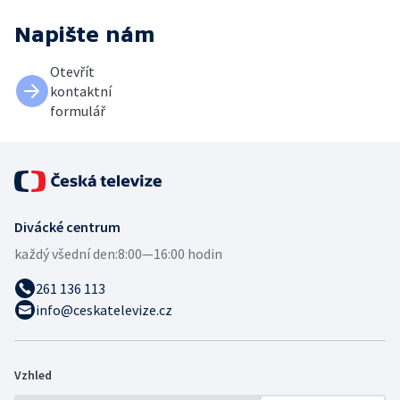
Napište nám
Otevřít
kontaktní
formulář
Divácké centrum
každý všední den:
8:00—16:00 hodin
261 136 113
info@ceskatelevize.cz
Vzhled