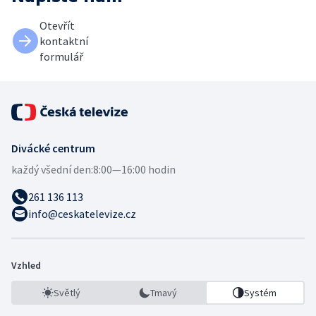
Otevřít
kontaktní
formulář
Divácké centrum
každý všední den:
8:00—16:00 hodin
261 136 113
info@ceskatelevize.cz
Vzhled
Světlý
Tmavý
Systém