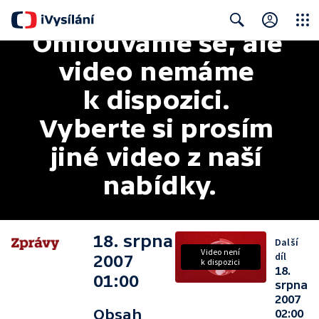
Omlouváme se, ale 
Close
Search
video nemáme 
k dispozici. 
Vyberte si prosím 
jiné video z naší 
nabídky.
18. srpna
Další
Video není
díl
2007
k dispozici
18.
01:00
srpna
2007
Obsah
02:00