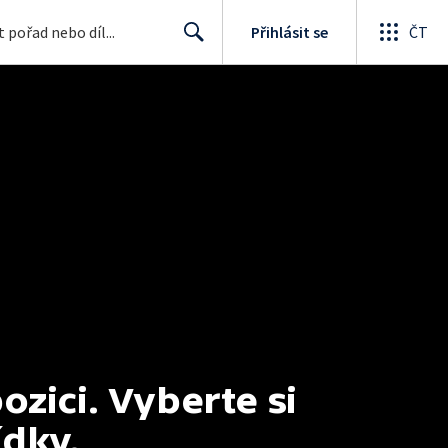
Přihlásit se
ČT
Search
ici. Vyberte si 
ídky.