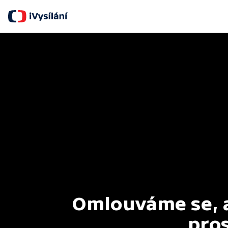
Omlouváme se, al
pros