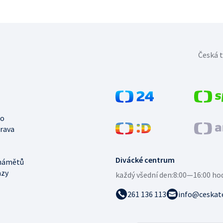
Česká t
no
trava
Divácké centrum
námětů
azy
každý všední den:
8:00—16:00 ho
261 136 113
info@ceskate