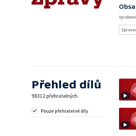
Obsa
Vyroben
Zpravod
Přehled dílů
98312 přehratelných
Pouze přehratelné díly