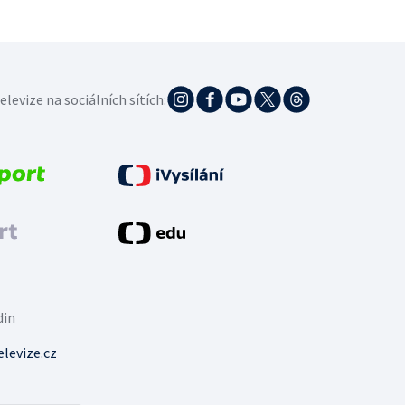
elevize na sociálních sítích:
din
levize.cz