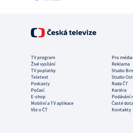
TV program
Pro média
Živé vysílání
Reklama
TV poplatky
Studio Br
Teletext
Studio Os
Podcasty
Rada ČT
Počasí
Kariéra
E-shop
Podávání 
Mobilní a TV aplikace
Časté dot
Vše o ČT
Kontakty