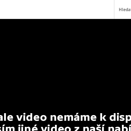
e video nemáme k dispoz
ím jiné video z naší nab