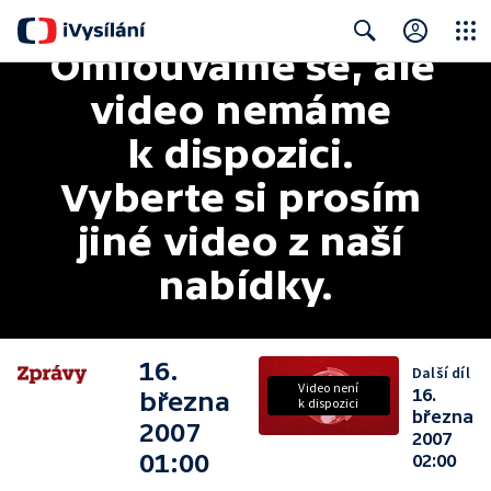
Omlouváme se, ale 
Close
Search
video nemáme 
k dispozici. 
Vyberte si prosím 
jiné video z naší 
nabídky.
16.
Další díl
Video není
16.
března
k dispozici
března
2007
2007
01:00
02:00