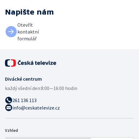
Napište nám
Otevřít
kontaktní
formulář
Divácké centrum
každý všední den:
8:00—16:00 hodin
261 136 113
info@ceskatelevize.cz
Vzhled