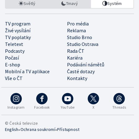
Světlý
Tmavý
Systém
TV program
Pro média
Živé vysílání
Reklama
TV poplatky
Studio Brno
Teletext
Studio Ostrava
Podcasty
Rada ČT
Počasí
Kariéra
E-shop
Podávání námětů
Mobilní a TV aplikace
Časté dotazy
Vše o ČT
Kontakty
Instagram
Facebook
YouTube
X
Threads
© Česká televize
•
•
English
Ochrana soukromí
Přístupnost