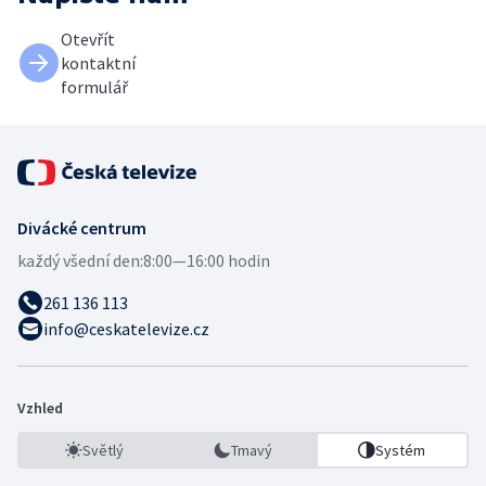
Otevřít
kontaktní
formulář
Divácké centrum
každý všední den:
8:00—16:00 hodin
261 136 113
info@ceskatelevize.cz
Vzhled
Světlý
Tmavý
Systém