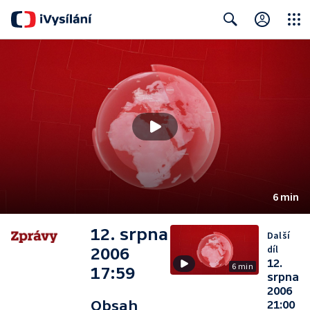
Close
Search
6 min
12. srpna
Další
díl
2006
12.
6 min
17:59
srpna
2006
Obsah
21:00