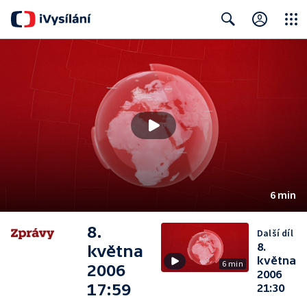
Close
Search
6 min
8.
Další díl
8.
května
května
6 min
2006
2006
17:59
21:30