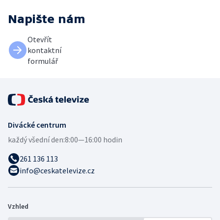
Napište nám
Otevřít
kontaktní
formulář
Divácké centrum
každý všední den:
8:00—16:00 hodin
261 136 113
info@ceskatelevize.cz
Vzhled