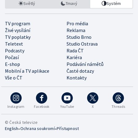
Světlý
Tmavý
Systém
TV program
Pro média
Živé vysílání
Reklama
TV poplatky
Studio Brno
Teletext
Studio Ostrava
Podcasty
Rada ČT
Počasí
Kariéra
E-shop
Podávání námětů
Mobilní a TV aplikace
Časté dotazy
Vše o ČT
Kontakty
Instagram
Facebook
YouTube
X
Threads
© Česká televize
•
•
English
Ochrana soukromí
Přístupnost