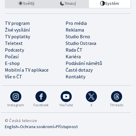
Světlý
Tmavý
Systém
TV program
Pro média
Živé vysílání
Reklama
TV poplatky
Studio Brno
Teletext
Studio Ostrava
Podcasty
Rada ČT
Počasí
Kariéra
E-shop
Podávání námětů
Mobilní a TV aplikace
Časté dotazy
Vše o ČT
Kontakty
Instagram
Facebook
YouTube
X
Threads
© Česká televize
•
•
English
Ochrana soukromí
Přístupnost