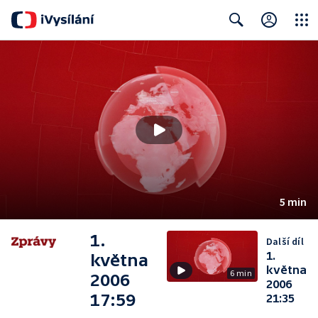
Close
Search
5 min
1.
Další díl
1.
května
května
6 min
2006
2006
17:59
21:35