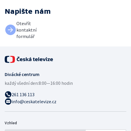
Napište nám
Otevřít
kontaktní
formulář
Divácké centrum
každý všední den:
8:00—16:00 hodin
261 136 113
info@ceskatelevize.cz
Vzhled