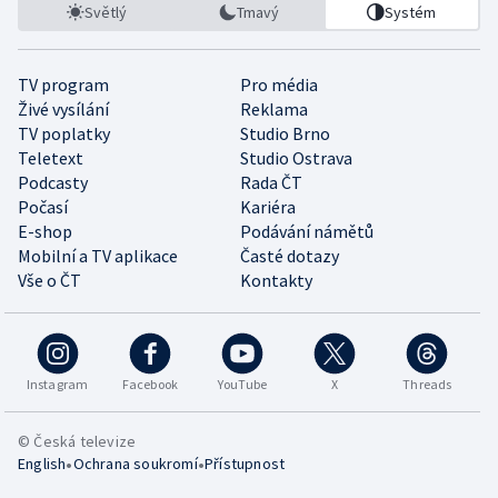
Světlý
Tmavý
Systém
TV program
Pro média
Živé vysílání
Reklama
TV poplatky
Studio Brno
Teletext
Studio Ostrava
Podcasty
Rada ČT
Počasí
Kariéra
E-shop
Podávání námětů
Mobilní a TV aplikace
Časté dotazy
Vše o ČT
Kontakty
Instagram
Facebook
YouTube
X
Threads
© Česká televize
•
•
English
Ochrana soukromí
Přístupnost