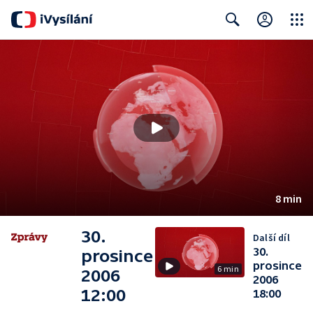
Close
Search
8 min
30.
Další díl
30.
prosince
prosince
6 min
2006
2006
12:00
18:00