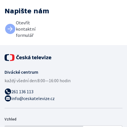
Napište nám
Otevřít
kontaktní
formulář
Divácké centrum
každý všední den:
8:00—16:00 hodin
261 136 113
info@ceskatelevize.cz
Vzhled