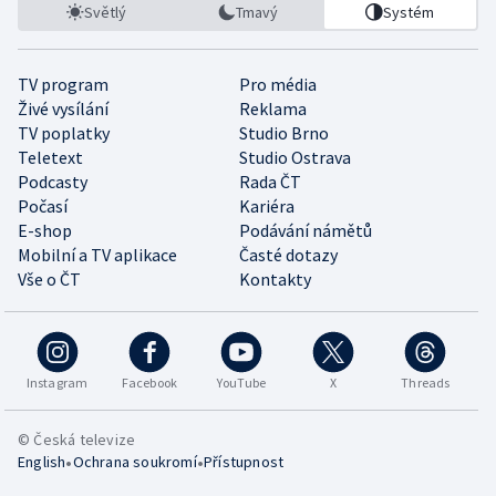
Světlý
Tmavý
Systém
TV program
Pro média
Živé vysílání
Reklama
TV poplatky
Studio Brno
Teletext
Studio Ostrava
Podcasty
Rada ČT
Počasí
Kariéra
E-shop
Podávání námětů
Mobilní a TV aplikace
Časté dotazy
Vše o ČT
Kontakty
Instagram
Facebook
YouTube
X
Threads
© Česká televize
•
•
English
Ochrana soukromí
Přístupnost