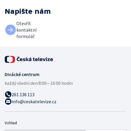
Napište nám
Otevřít
kontaktní
formulář
Divácké centrum
každý všední den:
8:00—16:00 hodin
261 136 113
info@ceskatelevize.cz
Vzhled