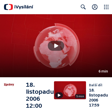
Close
Search
6 min
18.
Další díl
18.
listopadu
listopadu
5 min
2006
2006
12:00
17:59