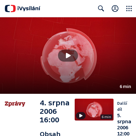
Close
Search
6 min
4. srpna
Další
díl
2006
5.
6 min
16:00
srpna
2006
Obsah
12:00