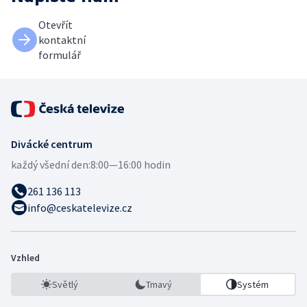
Otevřít
kontaktní
formulář
Divácké centrum
každý všední den:
8:00—16:00 hodin
261 136 113
info@ceskatelevize.cz
Vzhled
Světlý
Tmavý
Systém