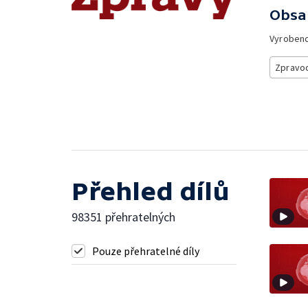
Obsa
Vyroben
Zpravod
Přehled dílů
98351 přehratelných
Pouze přehratelné díly