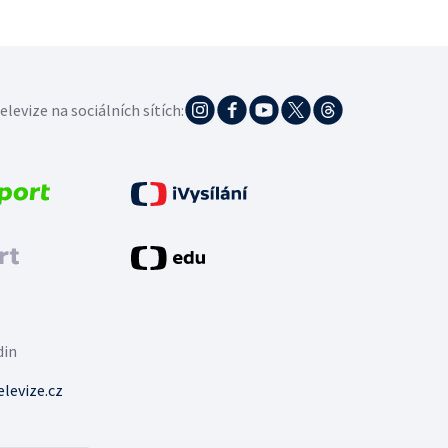
elevize na sociálních sítích:
din
levize.cz