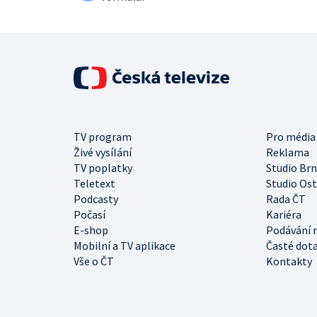
TV program
Pro média
Živé vysílání
Reklama
TV poplatky
Studio Br
Teletext
Studio Os
Podcasty
Rada ČT
Počasí
Kariéra
E-shop
Podávání 
Mobilní a TV aplikace
Časté dot
Vše o ČT
Kontakty