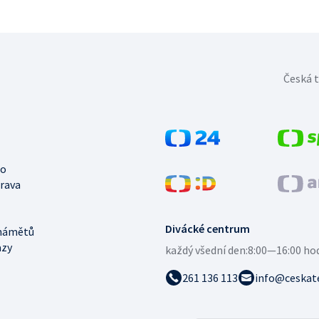
Česká t
no
trava
Divácké centrum
námětů
azy
každý všední den:
8:00—16:00 ho
261 136 113
info@ceskate