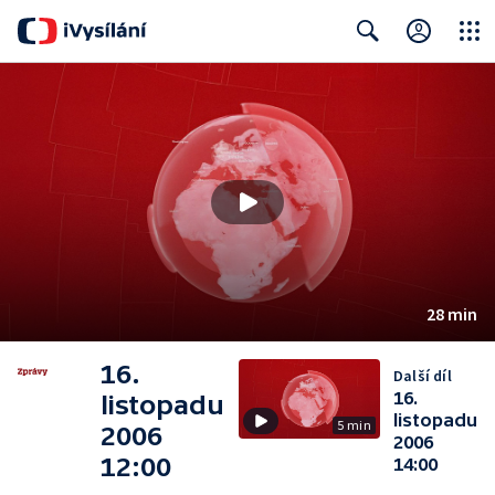
Close
Search
28 min
16.
Další díl
16.
listopadu
listopadu
5 min
2006
2006
12:00
14:00