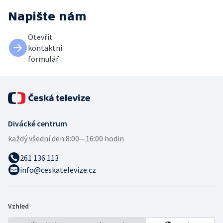
Napište nám
Otevřít
kontaktní
formulář
Divácké centrum
každý všední den:
8:00—16:00 hodin
261 136 113
info@ceskatelevize.cz
Vzhled