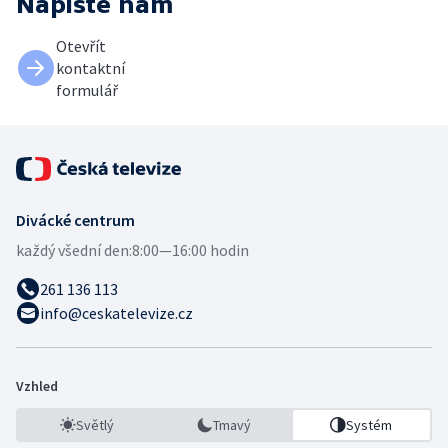
Napište nám
Otevřít
kontaktní
formulář
Divácké centrum
každý všední den:
8:00—16:00 hodin
261 136 113
info@ceskatelevize.cz
Vzhled
Světlý
Tmavý
Systém