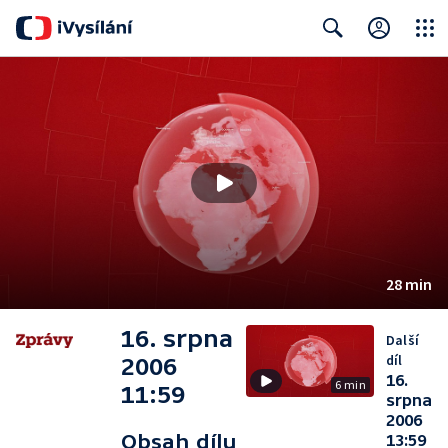
Close
Search
28 min
16. srpna
Další
díl
2006
16.
6 min
11:59
srpna
2006
Obsah dílu
13:59