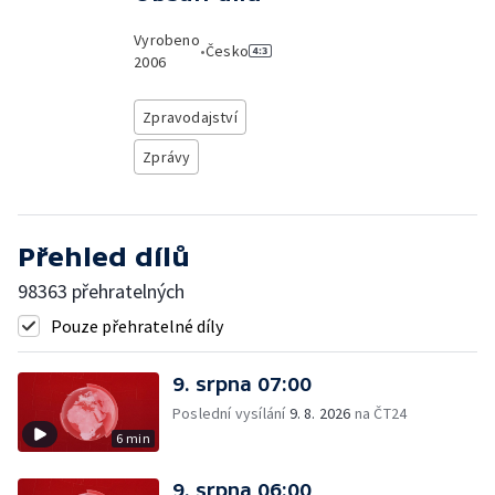
Vyrobeno
•
Česko
2006
Zpravodajství
Zprávy
Přehled dílů
98363 přehratelných
Pouze přehratelné díly
9. srpna 07:00
Poslední vysílání
9. 8. 2026
na ČT24
6 min
9. srpna 06:00