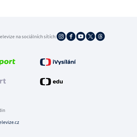
elevize na sociálních sítích:
din
levize.cz