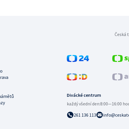
Česká t
no
trava
Divácké centrum
námětů
azy
každý všední den:
8:00—16:00 ho
261 136 113
info@ceskate