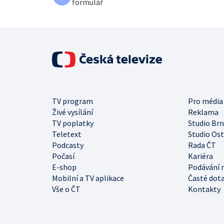
formulář
TV program
Pro média
Živé vysílání
Reklama
TV poplatky
Studio Br
Teletext
Studio Os
Podcasty
Rada ČT
Počasí
Kariéra
E-shop
Podávání 
Mobilní a TV aplikace
Časté dot
Vše o ČT
Kontakty