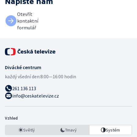
Napište nám
Otevřít
kontaktní
formulář
Divácké centrum
každý všední den:
8:00—16:00 hodin
261 136 113
info@ceskatelevize.cz
Vzhled
Světlý
Tmavý
Systém