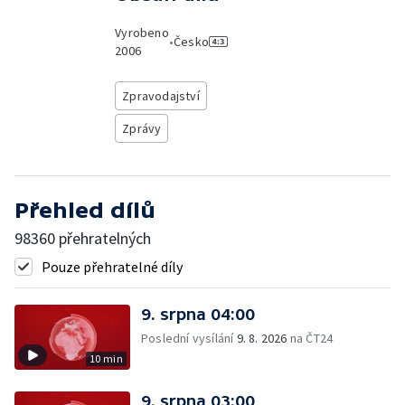
Vyrobeno
•
Česko
2006
Zpravodajství
Zprávy
Přehled dílů
98360 přehratelných
Pouze přehratelné díly
9. srpna 04:00
Poslední vysílání
9. 8. 2026
na ČT24
10 min
9. srpna 03:00