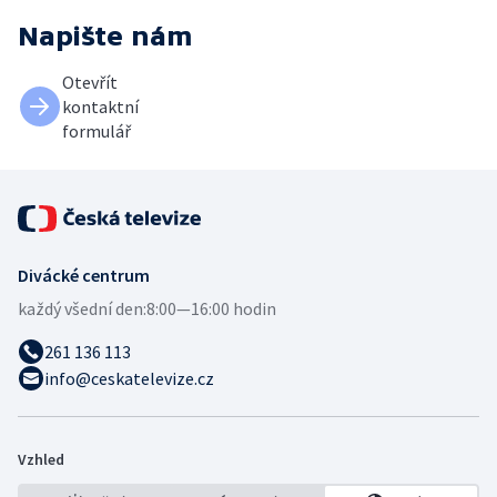
Napište nám
Otevřít
kontaktní
formulář
Divácké centrum
každý všední den:
8:00—16:00 hodin
261 136 113
info@ceskatelevize.cz
Vzhled