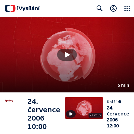
Close
Search
5 min
24.
Další díl
24.
července
července
27 min
2006
2006
10:00
12:00