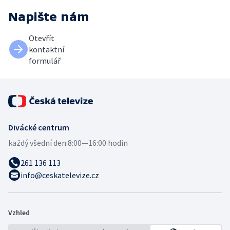
Napište nám
Otevřít
kontaktní
formulář
Divácké centrum
každý všední den:
8:00—16:00 hodin
261 136 113
info@ceskatelevize.cz
Vzhled