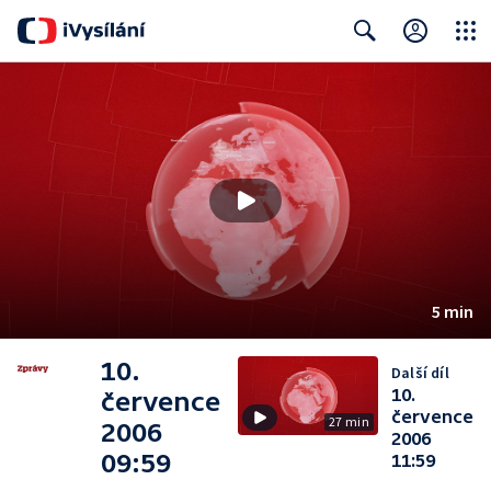
Close
Search
5 min
10.
Další díl
10.
července
července
27 min
2006
2006
09:59
11:59