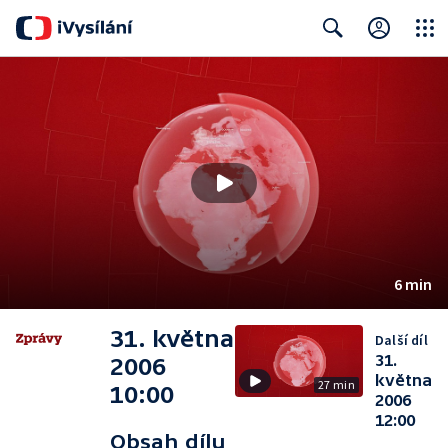
Close
Search
6 min
31. května
Další díl
31.
2006
května
27 min
10:00
2006
12:00
Obsah dílu