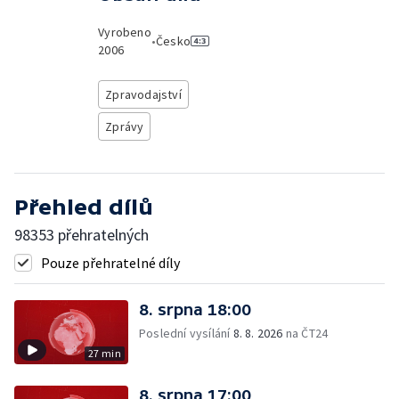
Vyrobeno
•
Česko
2006
Zpravodajství
Zprávy
Přehled dílů
98353 přehratelných
Pouze přehratelné díly
8. srpna 18:00
Poslední vysílání
8. 8. 2026
na ČT24
27 min
8. srpna 17:00