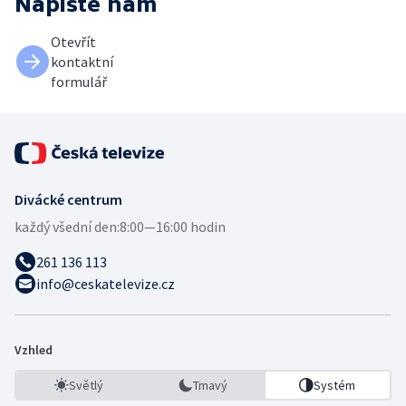
Napište nám
Otevřít
kontaktní
formulář
Divácké centrum
každý všední den:
8:00—16:00 hodin
261 136 113
info@ceskatelevize.cz
Vzhled
Světlý
Tmavý
Systém