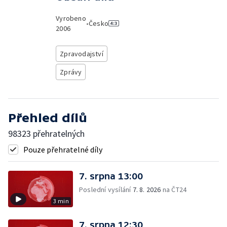
Vyrobeno
•
Česko
2006
Zpravodajství
Zprávy
Přehled dílů
98323 přehratelných
Pouze přehratelné díly
7. srpna 13:00
Poslední vysílání
7. 8. 2026
na ČT24
3 min
7. srpna 12:30