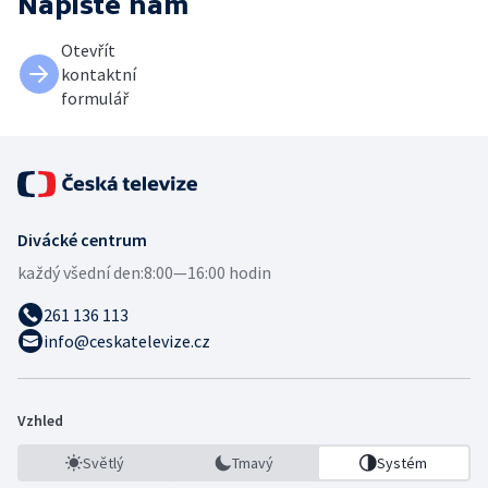
Napište nám
Otevřít
kontaktní
formulář
Divácké centrum
každý všední den:
8:00—16:00 hodin
261 136 113
info@ceskatelevize.cz
Vzhled
Světlý
Tmavý
Systém