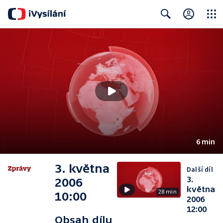
Close
Search
6 min
3. května
Další díl
3.
2006
května
28 min
10:00
2006
12:00
Obsah dílu