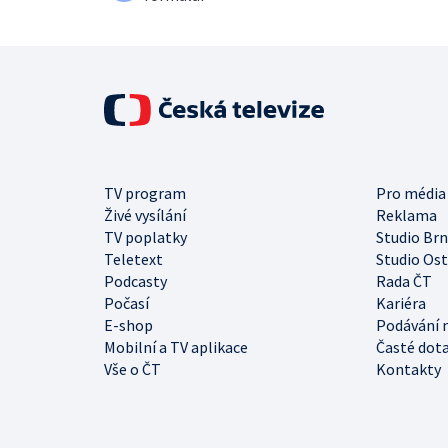
TV program
Pro média
Živé vysílání
Reklama
TV poplatky
Studio Br
Teletext
Studio Os
Podcasty
Rada ČT
Počasí
Kariéra
E-shop
Podávání 
Mobilní a TV aplikace
Časté dot
Vše o ČT
Kontakty