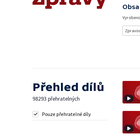
Obsa
Vyroben
Zpravod
Přehled dílů
98293 přehratelných
Pouze přehratelné díly