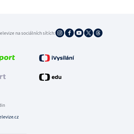
elevize na sociálních sítích:
din
levize.cz