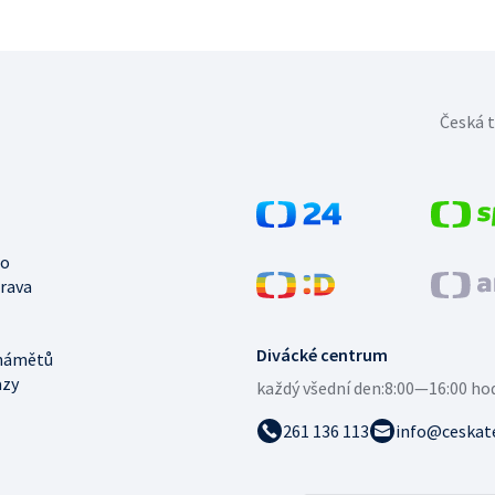
Česká t
no
trava
Divácké centrum
námětů
azy
každý všední den:
8:00—16:00 ho
261 136 113
info@ceskate