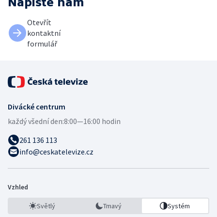
Napište nám
Otevřít
kontaktní
formulář
Divácké centrum
každý všední den:
8:00—16:00 hodin
261 136 113
info@ceskatelevize.cz
Vzhled
Světlý
Tmavý
Systém