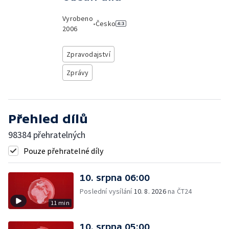
Vyrobeno
•
Česko
2006
Zpravodajství
Zprávy
Přehled dílů
98384 přehratelných
Pouze přehratelné díly
10. srpna 06:00
Poslední vysílání
10. 8. 2026
na ČT24
11 min
10. srpna 05:00