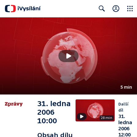
Close
Search
5 min
31. ledna
Další
díl
2006
31.
28 min
10:00
ledna
2006
Obsah dílu
12:00