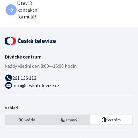
Otevřít
kontaktní
formulář
Divácké centrum
každý všední den:
8:00—16:00 hodin
261 136 113
info@ceskatelevize.cz
Vzhled
Světlý
Tmavý
Systém