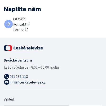
Napište nám
Otevřít
kontaktní
formulář
Divácké centrum
každý všední den:
8:00—16:00 hodin
261 136 113
info@ceskatelevize.cz
Vzhled