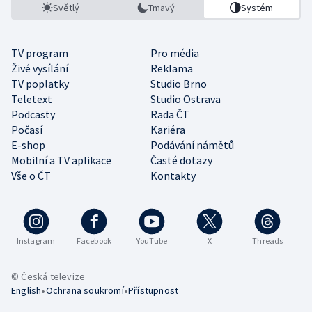
Světlý
Tmavý
Systém
TV program
Pro média
Živé vysílání
Reklama
TV poplatky
Studio Brno
Teletext
Studio Ostrava
Podcasty
Rada ČT
Počasí
Kariéra
E-shop
Podávání námětů
Mobilní a TV aplikace
Časté dotazy
Vše o ČT
Kontakty
Instagram
Facebook
YouTube
X
Threads
© Česká televize
•
•
English
Ochrana soukromí
Přístupnost