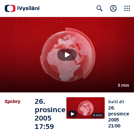
Close
Search
5 min
26.
Další díl
26.
prosince
prosince
6 min
2005
2005
17:59
21:00