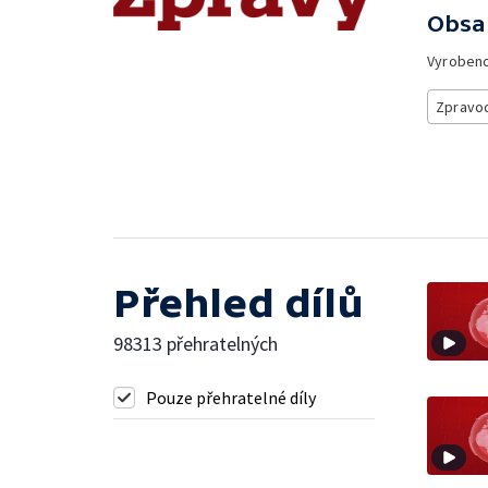
Obsa
Vyroben
Zpravod
Přehled dílů
98313 přehratelných
Pouze přehratelné díly