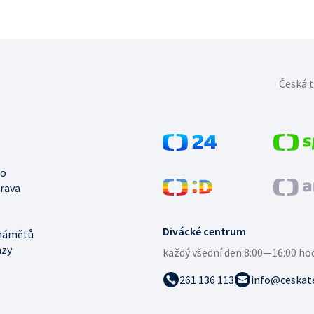
Česká t
no
trava
Divácké centrum
námětů
azy
každý všední den:
8:00—16:00 ho
261 136 113
info@ceskate