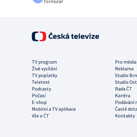
formulář
TV program
Pro média
Živé vysílání
Reklama
TV poplatky
Studio Br
Teletext
Studio Os
Podcasty
Rada ČT
Počasí
Kariéra
E-shop
Podávání 
Mobilní a TV aplikace
Časté dot
Vše o ČT
Kontakty