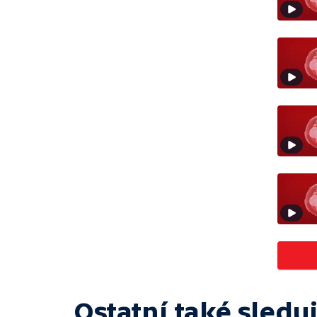
Ostatní také sleduj