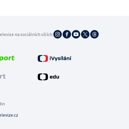
elevize na sociálních sítích:
din
levize.cz