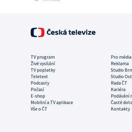
TV program
Pro média
Živé vysílání
Reklama
TV poplatky
Studio Br
Teletext
Studio Os
Podcasty
Rada ČT
Počasí
Kariéra
E-shop
Podávání 
Mobilní a TV aplikace
Časté dot
Vše o ČT
Kontakty