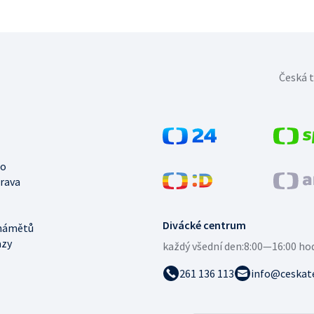
Česká t
no
trava
Divácké centrum
námětů
azy
každý všední den:
8:00—16:00 ho
261 136 113
info@ceskate