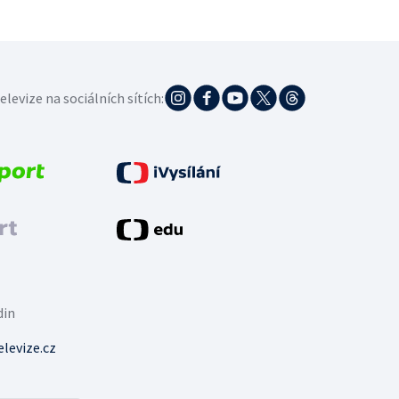
elevize na sociálních sítích:
din
levize.cz