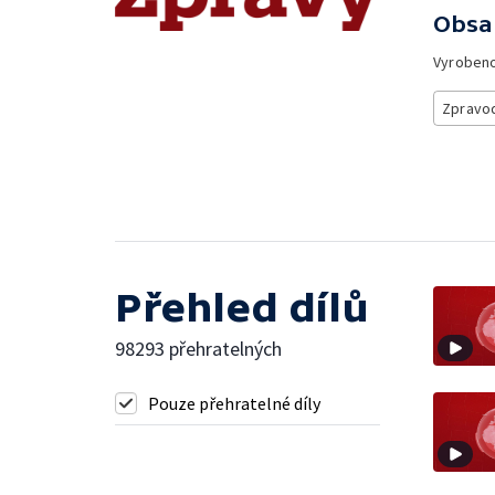
Obsa
Vyroben
Zpravod
Přehled dílů
98293 přehratelných
Pouze přehratelné díly