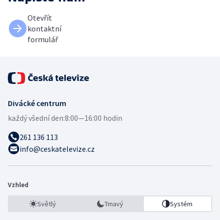
Otevřít
kontaktní
formulář
Divácké centrum
každý všední den:
8:00—16:00 hodin
261 136 113
info@ceskatelevize.cz
Vzhled
Světlý
Tmavý
Systém