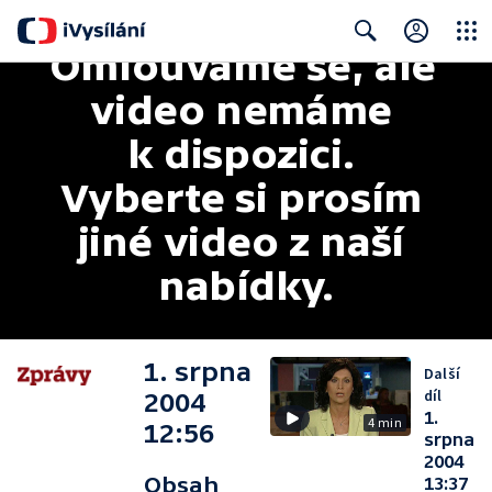
Omlouváme se, ale 
Close
Search
video nemáme 
k dispozici. 
Vyberte si prosím 
jiné video z naší 
nabídky.
1. srpna
Další
díl
2004
1.
4 min
12:56
srpna
2004
Obsah
13:37