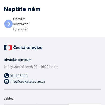
Napište nám
Otevřít
kontaktní
formulář
Divácké centrum
každý všední den:
8:00—16:00 hodin
261 136 113
info@ceskatelevize.cz
Vzhled