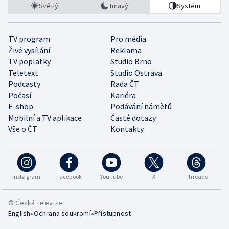
Světlý
Tmavý
Systém
TV program
Pro média
Živé vysílání
Reklama
TV poplatky
Studio Brno
Teletext
Studio Ostrava
Podcasty
Rada ČT
Počasí
Kariéra
E-shop
Podávání námětů
Mobilní a TV aplikace
Časté dotazy
Vše o ČT
Kontakty
Instagram
Facebook
YouTube
X
Threads
© Česká televize
•
•
English
Ochrana soukromí
Přístupnost