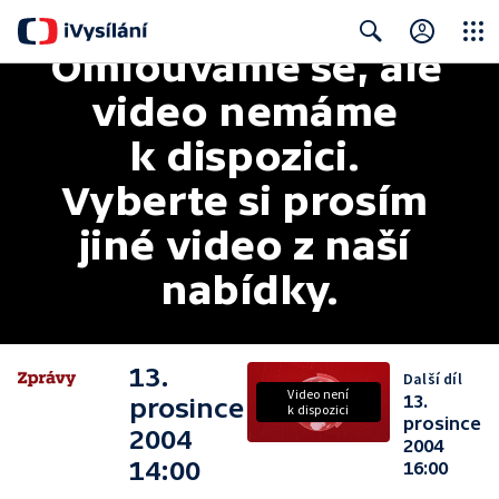
Omlouváme se, ale 
Close
Search
video nemáme 
k dispozici. 
Vyberte si prosím 
jiné video z naší 
nabídky.
13.
Další díl
Video není
13.
prosince
k dispozici
prosince
2004
2004
14:00
16:00