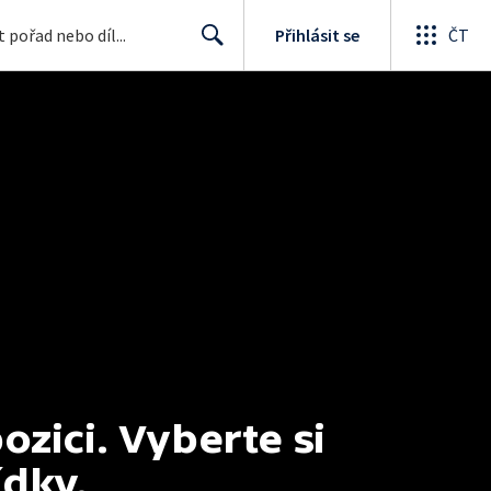
Přihlásit se
ČT
Search
ici. Vyberte si 
ídky.