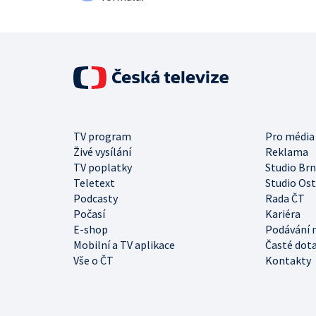
TV program
Pro média
Živé vysílání
Reklama
TV poplatky
Studio Br
Teletext
Studio Os
Podcasty
Rada ČT
Počasí
Kariéra
E-shop
Podávání 
Mobilní a TV aplikace
Časté dot
Vše o ČT
Kontakty