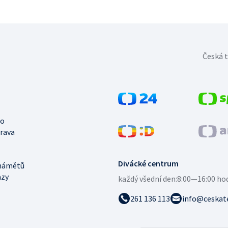
Česká t
no
trava
Divácké centrum
námětů
azy
každý všední den:
8:00—16:00 ho
261 136 113
info@ceskate