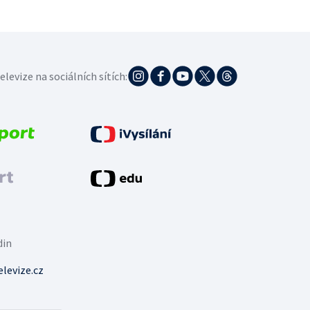
elevize na sociálních sítích:
din
levize.cz