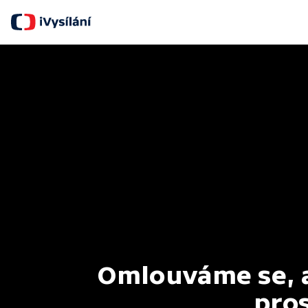
Omlouváme se, al
pros