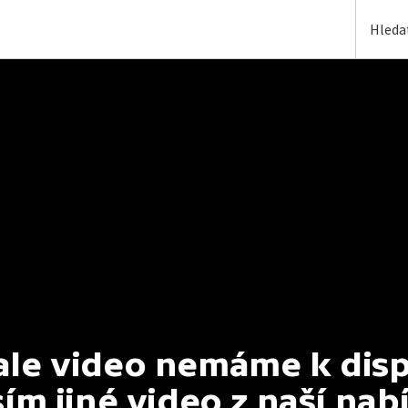
e video nemáme k dispoz
ím jiné video z naší nab