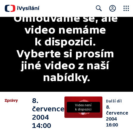
Omlouváme se, ale 
Close
Search
video nemáme 
k dispozici. 
Vyberte si prosím 
jiné video z naší 
nabídky.
8.
Další díl
Video není
8.
července
k dispozici
července
2004
2004
14:00
16:00