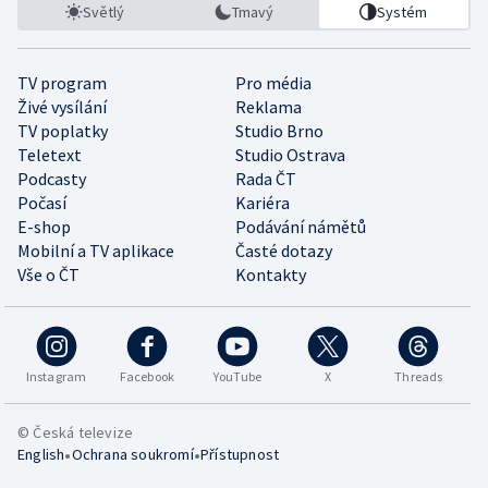
Světlý
Tmavý
Systém
TV program
Pro média
Živé vysílání
Reklama
TV poplatky
Studio Brno
Teletext
Studio Ostrava
Podcasty
Rada ČT
Počasí
Kariéra
E-shop
Podávání námětů
Mobilní a TV aplikace
Časté dotazy
Vše o ČT
Kontakty
Instagram
Facebook
YouTube
X
Threads
© Česká televize
•
•
English
Ochrana soukromí
Přístupnost