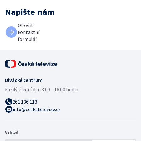
Napište nám
Otevřít
kontaktní
formulář
Divácké centrum
každý všední den:
8:00—16:00 hodin
261 136 113
info@ceskatelevize.cz
Vzhled