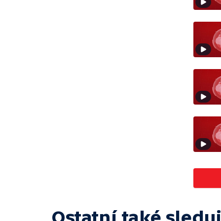
Ostatní také sleduj