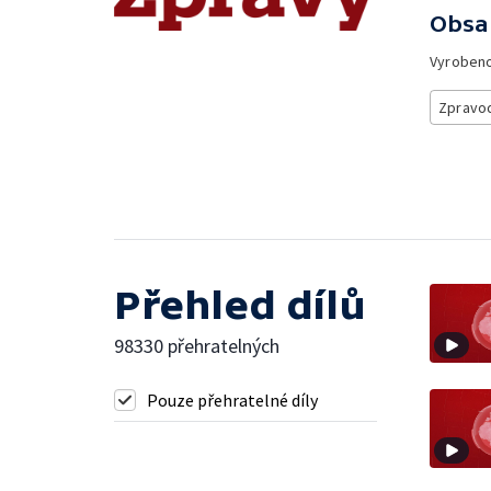
Obsa
Vyroben
Zpravod
Přehled dílů
98330 přehratelných
Pouze přehratelné díly