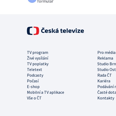
formulář
TV program
Pro média
Živé vysílání
Reklama
TV poplatky
Studio Br
Teletext
Studio Os
Podcasty
Rada ČT
Počasí
Kariéra
E-shop
Podávání 
Mobilní a TV aplikace
Časté dot
Vše o ČT
Kontakty