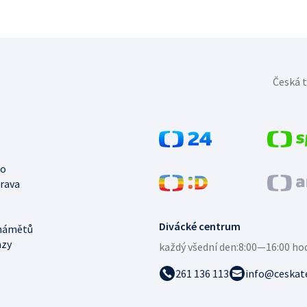
Česká t
no
trava
Divácké centrum
námětů
azy
každý všední den:
8:00—16:00 ho
261 136 113
info@ceskate