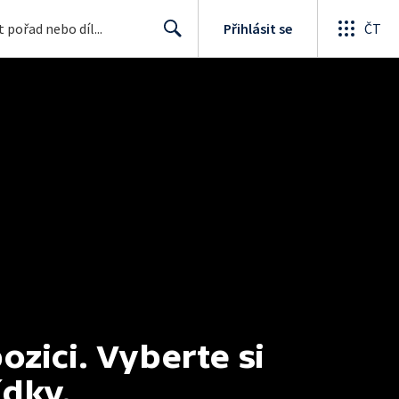
Přihlásit se
ČT
Search
ici. Vyberte si 
ídky.