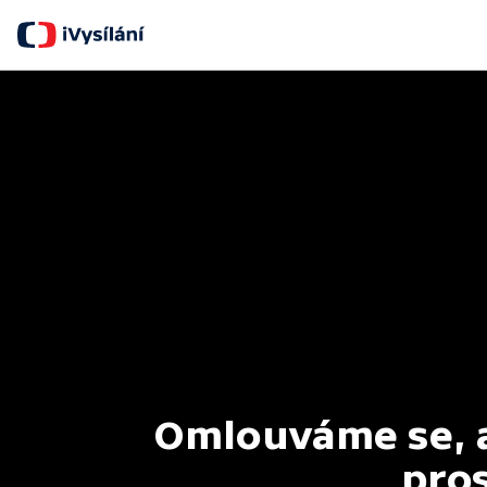
Omlouváme se, al
pros