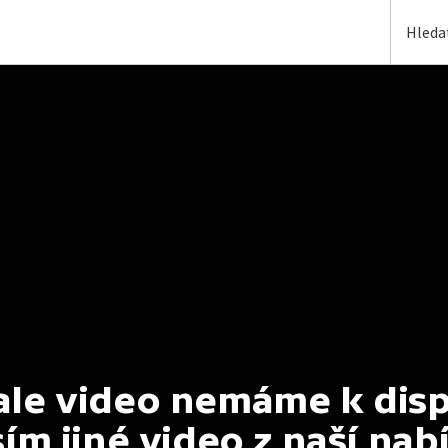
e video nemáme k dispoz
ím jiné video z naší nab