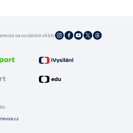
elevize na sociálních sítích:
din
levize.cz