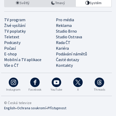
Světlý
Tmavý
Systém
TV program
Pro média
Živé vysílání
Reklama
TV poplatky
Studio Brno
Teletext
Studio Ostrava
Podcasty
Rada ČT
Počasí
Kariéra
E-shop
Podávání námětů
Mobilní a TV aplikace
Časté dotazy
Vše o ČT
Kontakty
Instagram
Facebook
YouTube
X
Threads
© Česká televize
•
•
English
Ochrana soukromí
Přístupnost