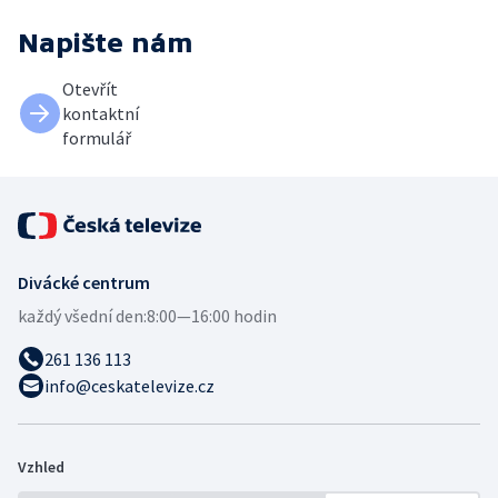
Napište nám
Otevřít
kontaktní
formulář
Divácké centrum
každý všední den:
8:00—16:00 hodin
261 136 113
info@ceskatelevize.cz
Vzhled