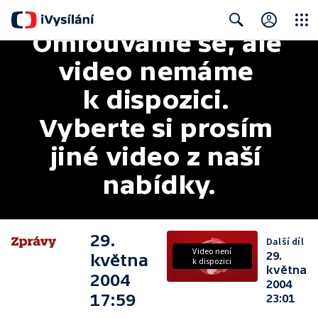
Omlouváme se, ale 
Close
Search
video nemáme 
k dispozici. 
Vyberte si prosím 
jiné video z naší 
nabídky.
29.
Další díl
Video není
29.
května
k dispozici
května
2004
2004
17:59
23:01